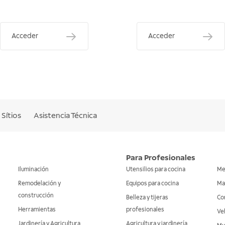
Acceder
Acceder
Sítios
Asistencia Técnica
Para Profesionales
Iluminación
Utensilios para cocina
Me
Remodelación y
Equipos para cocina
Ma
construcción
Belleza y tijeras
Co
Herramientas
profesionales
Veh
Jardinería y Agricultura
Agricultura y jardinería