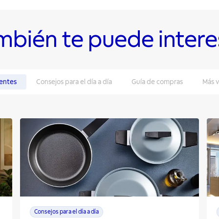
mbién te puede intere
entes
Consejos para el día a día
Guía de compras
Más v
Consejos para el día a día