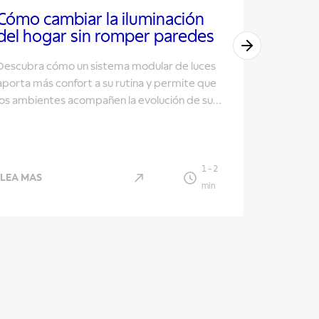
Cómo cambiar la iluminación
Café c
del hogar sin romper paredes
rutina
Descubra cómo un sistema modular de luces
Elementos
aporta más confort a su rutina y permite que
elevar tu r
los ambientes acompañen la evolución de su
familia.
1
-
2
LEA MAS
LEA MAS
min