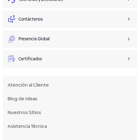
Contáctenos
Presencia Global
Certificados
Atención al Cliente
Blog de Ideas
Nuestros Sítios
Asistencia Técnica