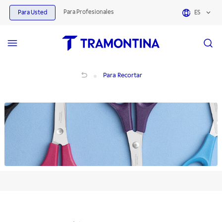
Para Recortar | Tramontina
Para Profesionales
Para Usted
ES
Para Recortar
Para Recortar