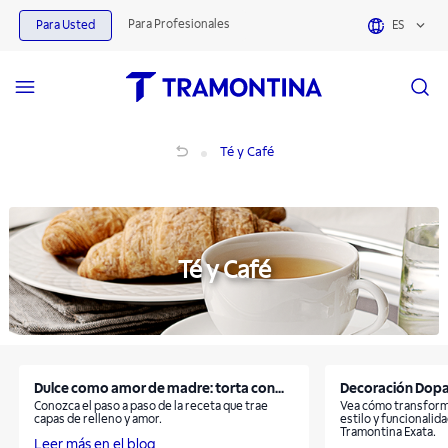
Té y Café | Tramontina
Para Profesionales
Para Usted
ES
Té y Café
Té y Café
Té y Café
Dulce como amor de madre: torta con...
Decoración Dopa
Conozca el paso a paso de la receta que trae
Vea cómo transforma
capas de relleno y amor.
estilo y funcionalid
Tramontina Exata.
Leer más en el blog