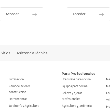
Acceder
Acceder
Sítios
Asistencia Técnica
Para Profesionales
Iluminación
Utensilios para cocina
Me
Remodelación y
Equipos para cocina
Ma
construcción
Belleza y tijeras
Co
Herramientas
profesionales
Veh
Jardinería y Agricultura
Agricultura y jardinería
Mu