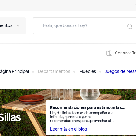
mentos
Conozca T
ágina Principal
Departamentos
Muebles
Juegos de Mesas
Recomendaciones para estimular la c...
Hay distintas formas de acompañar a la
illas
infancia, aprenda algunas
recomendaciones para aprovechar al
máximo el viaje de su hijo.
Leer más en el blog