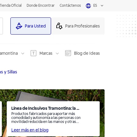
Tienda Oficial
Donde Encontrar
Contáctenos
ES
Para Usted
Para Profesionales
ramontina
Marcas
Blog de Ideas
 y Sillas
Línea de Inclsuivos Tramontina: la ...
Productos fabricados para aportar más
comodidad y autonomía a las personas con
movilidad reducida en las manos y otras
afecciones neurológicas, y a los niños
neurodiversos.
Leer más en el blog