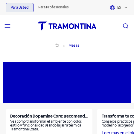
Productos para Mesas | Tramontina
Para Profesionales
Para Usted
ES
Mesas
Mesas
Decoración Dopamine Core: ¡recomend...
Transforma tu co
Vea cómo transformar el ambiente con color,
Consejos prácticos 
estilo y funcionalidad usando la jarra térmica
moderno, acogedor y
Tramontina Exata.
Leer más en el b