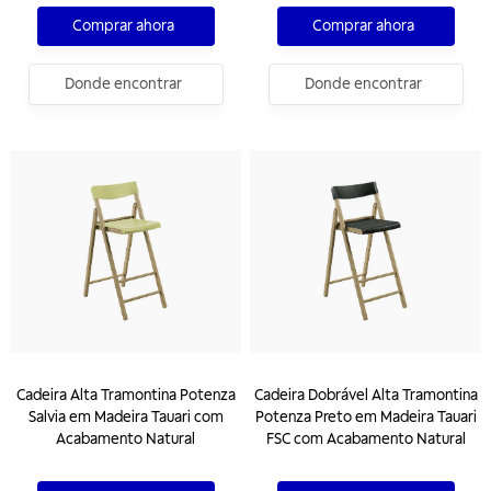
Comprar ahora
Comprar ahora
Donde encontrar
Donde encontrar
Cadeira Alta Tramontina Potenza
Cadeira Dobrável Alta Tramontina
Salvia em Madeira Tauari com
Potenza Preto em Madeira Tauari
Acabamento Natural
FSC com Acabamento Natural