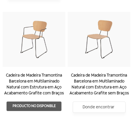
Cadeira de Madeira Tramontina
Cadeira de Madeira Tramontina
Barcelona em Multilaminado
Barcelona em Multilaminado
Natural com Estrutura em Aço
Natural com Estrutura em Aço
Acabamento Grafite com Braços
Acabamento Grafite sem Braços
PRODUCTO NO DISPONIBLE
Donde encontrar