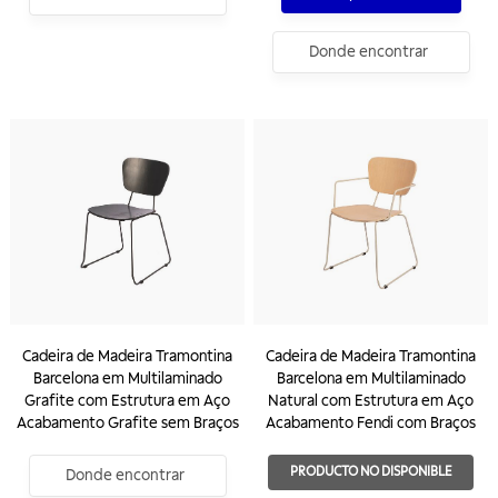
Donde encontrar
Cadeira de Madeira Tramontina
Cadeira de Madeira Tramontina
Barcelona em Multilaminado
Barcelona em Multilaminado
Grafite com Estrutura em Aço
Natural com Estrutura em Aço
Acabamento Grafite sem Braços
Acabamento Fendi com Braços
PRODUCTO NO DISPONIBLE
Donde encontrar