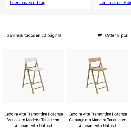
Leer más en el blog
Leer más en el b
268
resultados
en 23 páginas
Ordenar por:
Cadeira Alta Tramontina Potenza
Cadeira Alta Tramontina Potenza
Branca em Madeira Tauari com
Camurça em Madeira Tauari com
Acabamento Natural
Acabamento Natural