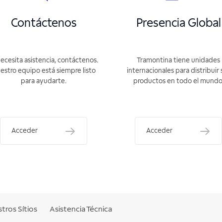
Contáctenos
Presencia Global
necesita asistencia, contáctenos.
Tramontina tiene unidades
estro equipo está siempre listo
internacionales para distribuir 
para ayudarte.
productos en todo el mundo
Acceder
Acceder
tros Sítios
Asistencia Técnica