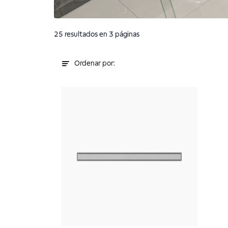
25
resultados
en 3 páginas
Ordenar por: