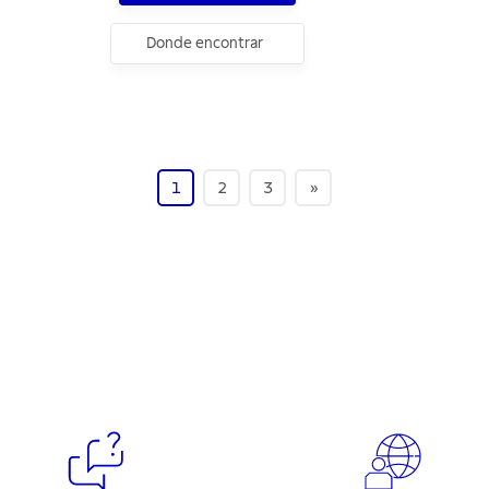
Donde encontrar
1
2
3
»