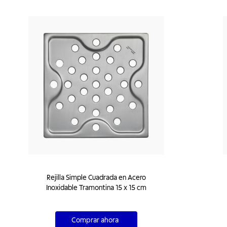
Rejilla Simple Cuadrada en Acero
Inoxidable Tramontina 15 x 15 cm
Comprar ahora