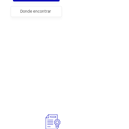
Donde encontrar