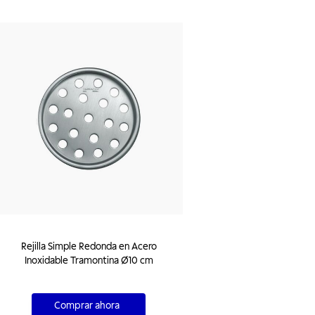
Rejilla Simple Redonda en Acero
Inoxidable Tramontina Ø10 cm
Comprar ahora