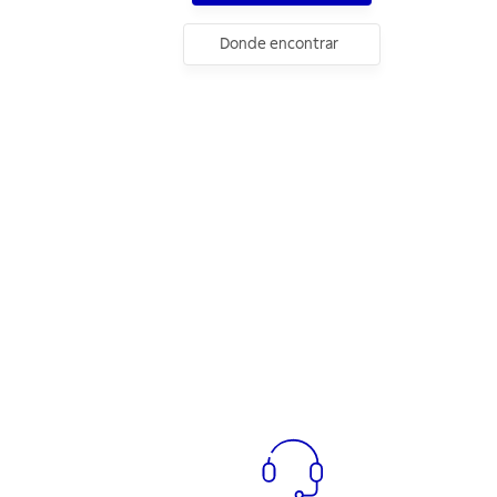
Donde encontrar