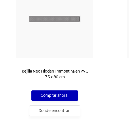
Rejilla Neo Hidden Tramontina en PVC
7,5 x 80 cm
Comprar ahora
Donde encontrar