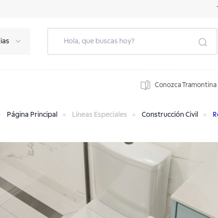
ias
Conozca Tramontina
Página Principal
Líneas Especiales
Construcción Civil
Re