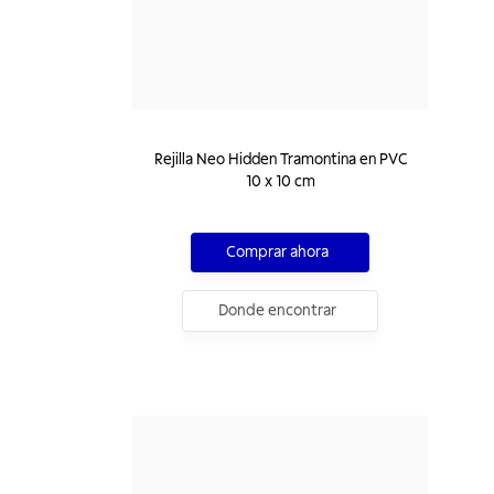
Rejilla Neo Hidden Tramontina en PVC
10 x 10 cm
Comprar ahora
Donde encontrar