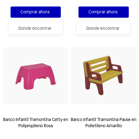
Comprar ahora
Comprar ahora
Donde encontrar
Donde encontrar
Banco Infantil Tramontina Catty en
Banco Infantil Tramontina Pause en
Polipropileno Rosa
Polietileno Amarillo