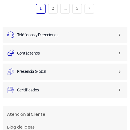
1
2
…
5
»
Teléfonos y Direcciones
Contáctenos
Presencia Global
Certificados
Atención al Cliente
Blog de Ideas