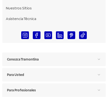
Nuestros Sítios
Asistencia Técnica
Conozca Tramontina
Para Usted
Para Profesionales