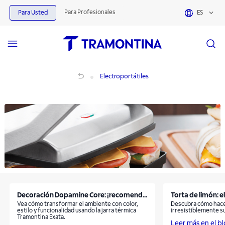
Productos para Electroportátiles | Tramontina
Para Profesionales
Para Usted
ES
Electroportátiles
Electroportátiles
Decoración Dopamine Core: ¡recomend...
Torta de limón: el
Vea cómo transformar el ambiente con color,
Descubra cómo hacer
estilo y funcionalidad usando la jarra térmica
irresistiblemente s
Tramontina Exata.
Leer más en el b