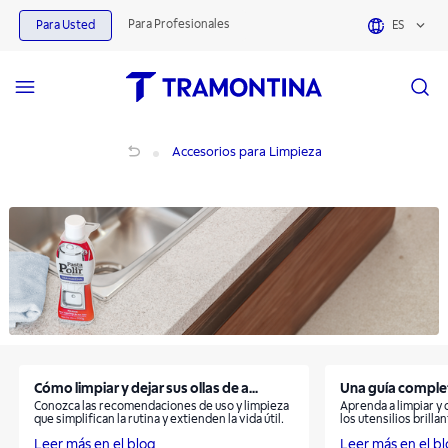
Productos para Accesorios para Limpieza | Tramontina
Para Profesionales
Para Usted
ES
Accesorios para Limpieza
Accesorios para Limpieza
Cómo limpiar y dejar sus ollas de a...
Una guía completa
Conozca las recomendaciones de uso y limpieza
Aprenda a limpiar y 
que simplifican la rutina y extienden la vida útil.
los utensilios brill
Leer más en el blog
Leer más en el b