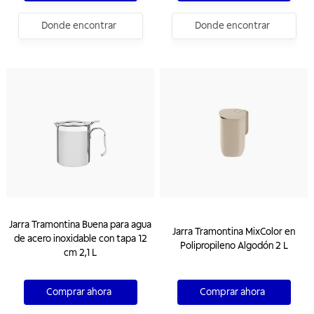
Donde encontrar
Donde encontrar
Jarra Tramontina Buena para agua
Jarra Tramontina MixColor en
de acero inoxidable con tapa 12
Polipropileno Algodón 2 L
cm 2,1 L
Comprar ahora
Comprar ahora