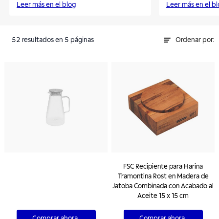
Leer más en el blog
Leer más en el b
52
resultados
en 5 páginas
Ordenar por:
FSC Recipiente para Harina
Tramontina Rost en Madera de
Jatoba Combinada con Acabado al
Aceite 15 x 15 cm
Comprar ahora
Comprar ahora