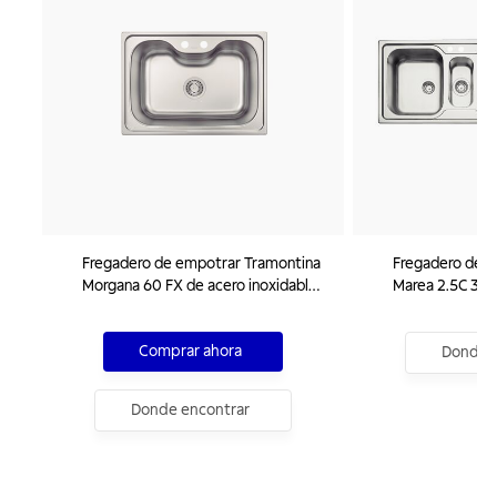
Fregadero de empotrar Tramontina
Fregadero de 
Morgana 60 FX de acero inoxidable
Marea 2.5C 34 y
con terminación cepillado 69 x 49
terminación ce
cm con válvula.
con válvula, di
Comprar ahora
tabla y cesta
Donde e
Donde encontrar