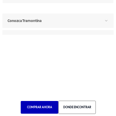
Conozca Tramontina
Para Usted
Para Profesionales
Manual de Ética
Canal de Ética
Portal de Proveedores
Donde Encontrar
COMPRAR AHORA
DONDE ENCONTRAR
Elija Su País