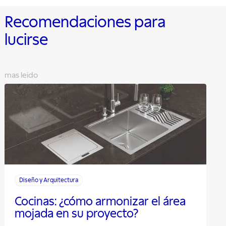
Recomendaciones para
lucirse
mas leido
Diseño y Arquitectura
Cocinas: ¿cómo armonizar el área
mojada en su proyecto?