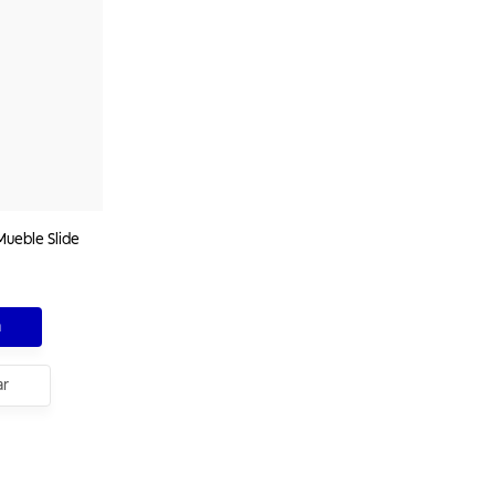
Mueble Slide
a
ar