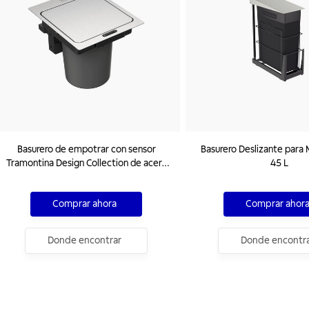
Basurero de empotrar con sensor
Basurero Deslizante para 
Tramontina Design Collection de acero
45 L
inoxidable con balde plástico de 5 L
Comprar ahora
Comprar ahor
Donde encontrar
Donde encontr