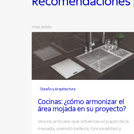
Recomendaciones p
mas leido
Diseño y Arquitectura
Cocinas: ¿cómo armonizar el
área mojada en su proyecto?
Vea los artículos que refuerzan el papel de la
mesada, uniendo belleza, funcionalidad y