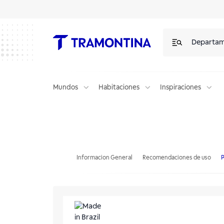
Departa
Mundos
Habitaciones
Inspiraciones
Basurero Deslizante para Mueble Slide 15 + 15 L
Informacion General
Recomendaciones de uso
P