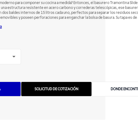
 moderno para componer su cocina a medida? Entonces, el basurero Tramontina Slide 
on una estructura resistente en acero carbono y correderas telescópicas, ese basure
on dos baldes internos de 15 litros cada uno, perfectos para separar los residuos sec
 removibles y poseen perforaciones para enganchar la bolsa de basura. Su tapa es de
do, lo que garantiza un aspecto elegante y moderno a su mueble. ¡Un basurero especi
a
carte de residuos en algo mucho más fácil y eficiente!
A
DONDE ENCONT
SOLICITUD DE COTIZACIÓN