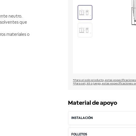
ente neutro.
disolventes que
tros materiales o
*Para un solo producto, estas especificaciones
*Para set, kit o juego, estas especificaciones s
Material de apoyo
INSTALACIÓN
FOLLETOS