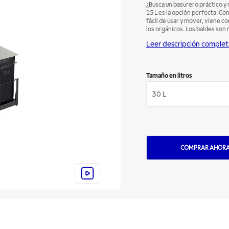
¿Busca un basurero práctico y
15 L es la opción perfecta. C
fácil de usar y mover, viene c
los orgánicos. Los baldes son
inoxidable con acabado Satina
Leer descripción complet
transformar su cocina y el des
Tamaño en litros
30 L
COMPRAR AHOR