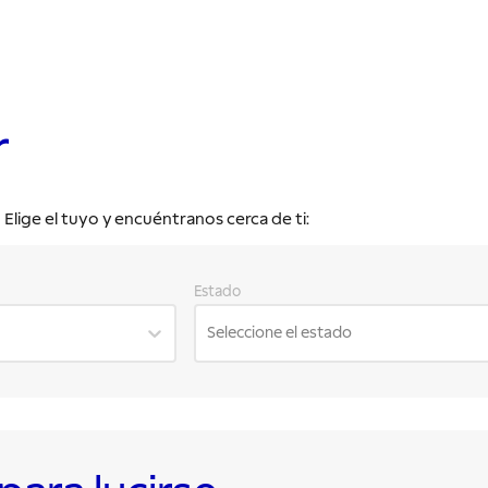
r
lige el tuyo y encuéntranos cerca de ti:
Estado
Seleccione el estado