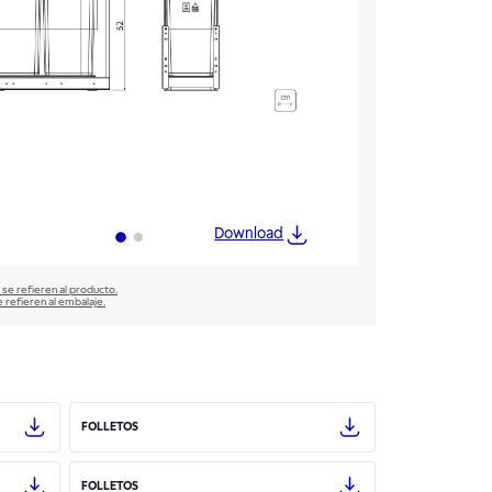
Download
 se refieren al producto.
e refieren al embalaje.
FOLLETOS
FOLLETOS