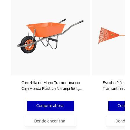
Carretilla de Mano Tramontina con
Escoba Plástic
Caja Honda Plástica Naranja 55 L,
Tramontina con
Brazo Metálico e Llanta con Cámara
de Madera 120
Comprar ahora
Compra
Donde encontrar
Donde e