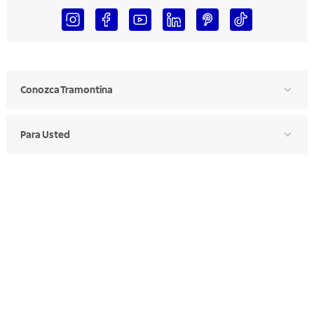
Conozca Tramontina
Para Usted
Para Profesionales
Manual de Ética
Canal de Ética
Portal de Proveedores
Donde Encontrar