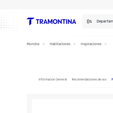
Departa
Mundos
Habitaciones
Inspiraciones
Capa para Estacionamiento para Vehículo Eléctrico Elettro Tramonti
Informacion General
Recomendaciones de uso
P