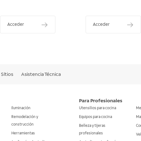
Acceder
Acceder
Sítios
Asistencia Técnica
Para Profesionales
Iluminación
Utensilios para cocina
Me
Remodelación y
Equipos para cocina
Ma
construcción
Belleza y tijeras
Co
Herramientas
profesionales
Veh