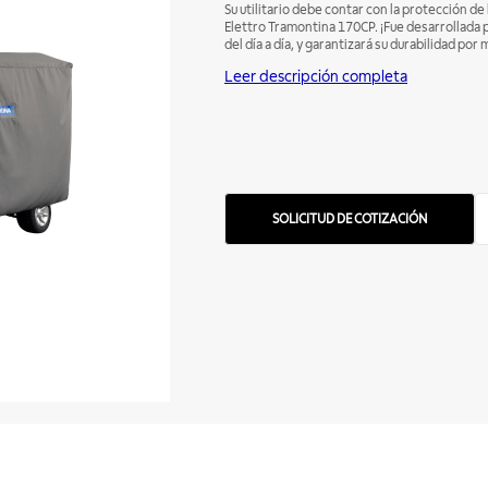
Su utilitario debe contar con la protección d
Elettro Tramontina 170CP. ¡Fue desarrollada par
del día a día, y garantizará su durabilidad po
Leer descripción completa
SOLICITUD DE COTIZACIÓN