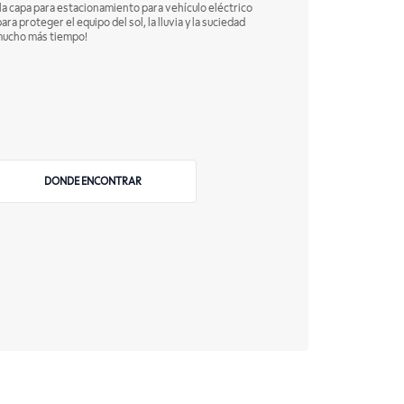
e la capa para estacionamiento para vehículo eléctrico
a proteger el equipo del sol, la lluvia y la suciedad
r mucho más tiempo!
DONDE ENCONTRAR