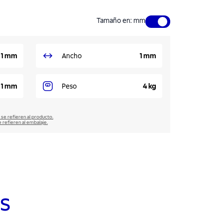
Tamaño en
:
mm
1 mm
Ancho
1 mm
1 mm
Peso
4 kg
 se refieren al producto.
e refieren al embalaje.
s