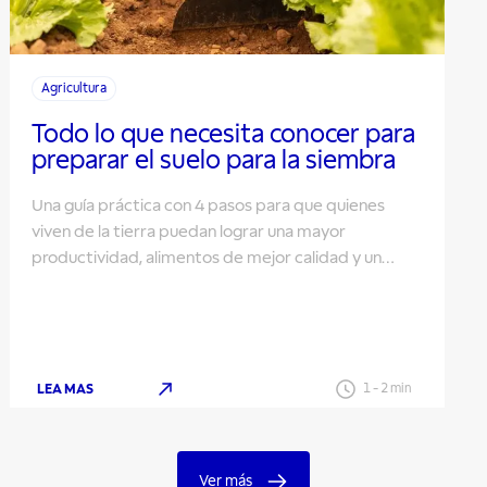
Agricultura
Todo lo que necesita conocer para
preparar el suelo para la siembra
Una guía práctica con 4 pasos para que quienes
viven de la tierra puedan lograr una mayor
productividad, alimentos de mejor calidad y un
negocio más sustentable.
LEA MAS
1
-
2
min
Ver más