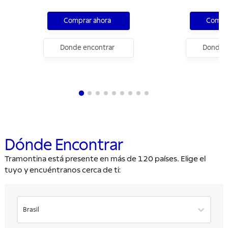
Mango de Madera 90 cm
Mango de Made
Comprar ahora
Compra
Donde encontrar
Donde e
Dónde Encontrar
Tramontina está presente en más de 120 países. Elige el
tuyo y encuéntranos cerca de ti:
Brasil