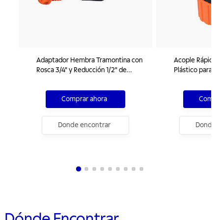
Adaptador Hembra Tramontina con
Acople Rápido 
Rosca 3/4" y Reducción 1/2" de
Plástico para M
Plástico para Jardín
Comprar ahora
Compra
Donde encontrar
Donde e
Dónde Encontrar