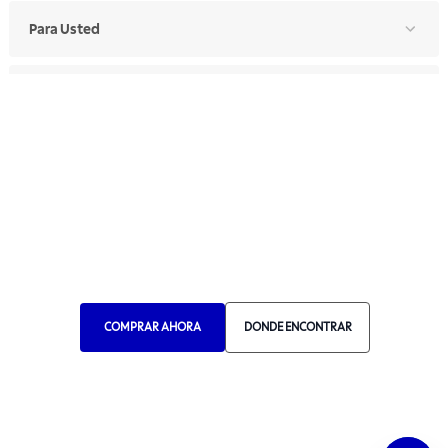
Para Usted
Para Profesionales
Manual de Ética
Canal de Ética
Portal de Proveedores
Donde Encontrar
Elija Su País
COMPRAR AHORA
DONDE ENCONTRAR
RA 1000