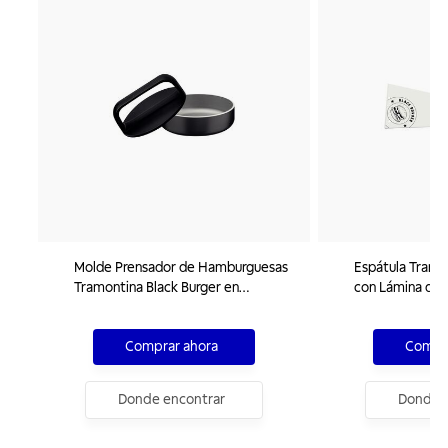
Molde Prensador de Hamburguesas
Espátula Tramo
Tramontina Black Burger en
con Lámina de 
Polipropileno Negro con Base en
Mango de Polip
Aluminio
Comprar ahora
Compra
Donde encontrar
Donde e