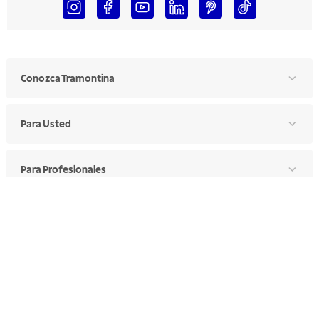
Conozca Tramontina
Para Usted
Para Profesionales
Manual de Ética
Canal de Ética
Portal de Proveedores
Donde Encontrar
Elija Su País