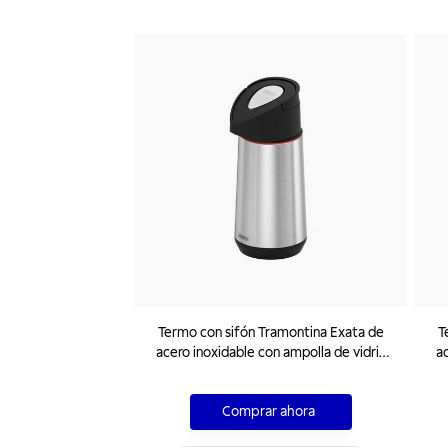
Termo con sifón Tramontina Exata de
T
acero inoxidable con ampolla de vidrio
ac
1,2 L
Comprar ahora