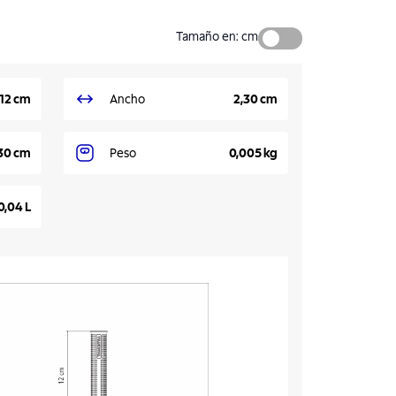
Tamaño en
:
cm
12 cm
Ancho
2,30 cm
30 cm
Peso
0,005 kg
0,04 L