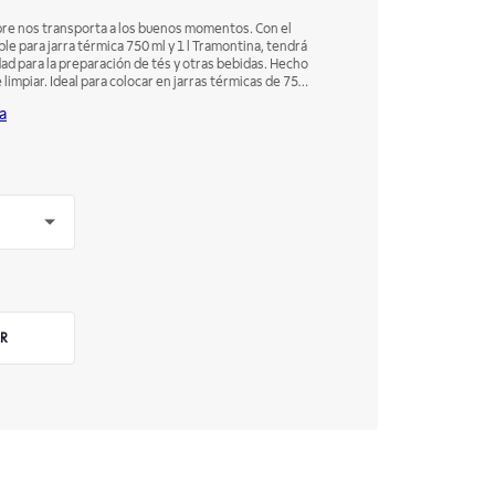
pre nos transporta a los buenos momentos. Con el
ble para jarra térmica 750 ml y 1 l Tramontina, tendrá
dad para la preparación de tés y otras bebidas. Hecho
e limpiar. Ideal para colocar en jarras térmicas de 750
a
R