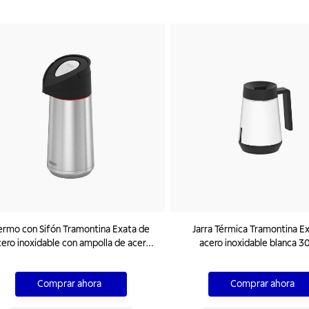
ermo con Sifón Tramontina Exata de
Jarra Térmica Tramontina E
ero inoxidable con ampolla de acero
acero inoxidable blanca 3
1,4 L
Comprar ahora
Comprar ahora