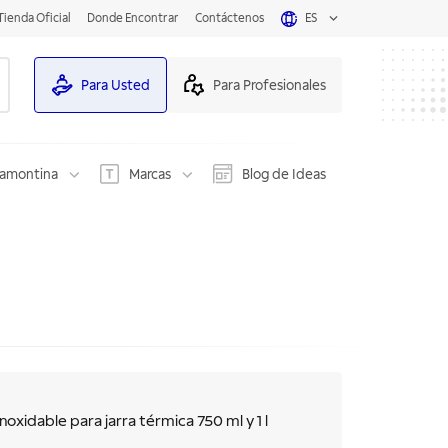
Tienda Oficial
Donde Encontrar
Contáctenos
ES
Para Usted
Para Profesionales
ramontina
Marcas
Blog de Ideas
noxidable para jarra térmica 750 ml y 1 l