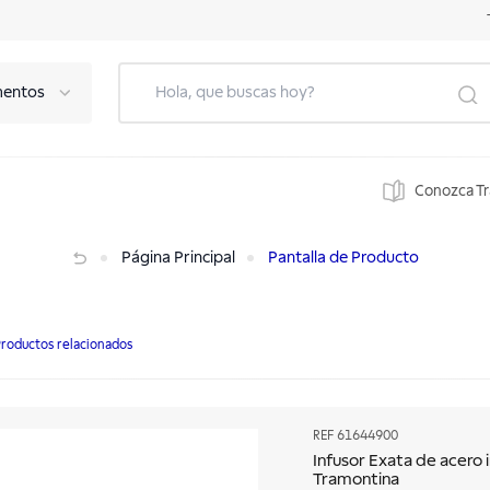
mentos
Conozca T
ontina
Página Principal
Pantalla de Producto
roductos relacionados
REF
61644900
Infusor Exata de acero i
Tramontina