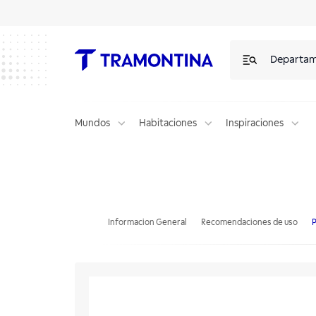
Departa
Mundos
Habitaciones
Inspiraciones
Infusor Exata de acero inoxidable para jarra térmica 750 ml y 1 l Tram
Informacion General
Recomendaciones de uso
P