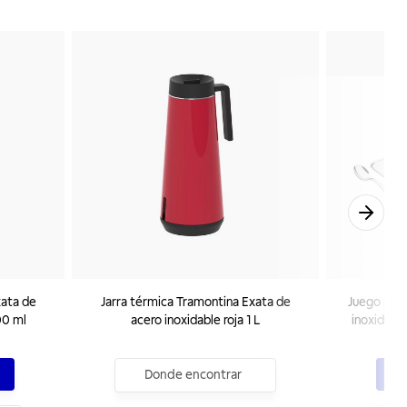
xata de
Jarra térmica Tramontina Exata de
Juego para
00 ml
acero inoxidable roja 1 L
inoxidable
tazas y pl
Donde encontrar