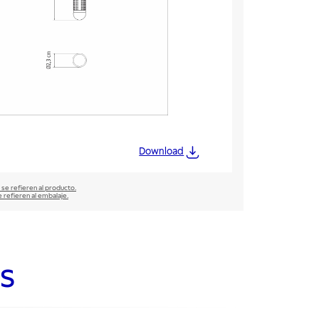
Download
 se refieren al producto.
e refieren al embalaje.
s