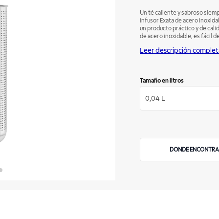
Un té caliente y sabroso siem
infusor Exata de acero inoxida
un producto práctico y de cali
de acero inoxidable, es fácil d
ml y 1 litro.
Leer descripción complet
Tamaño en litros
0,04 L
DONDE ENCONTRA