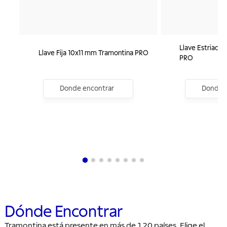
Llave Estriada
Llave Fija 10x11 mm Tramontina PRO
PRO
Donde encontrar
Donde e
Dónde Encontrar
Tramontina está presente en más de 120 países. Elige el