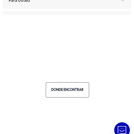
Para Usted
Para Profesionales
Manual de Ética
Canal de Ética
Portal de Proveedores
Donde Encontrar
Elija Su País
DONDE ENCONTRAR
RA 1000