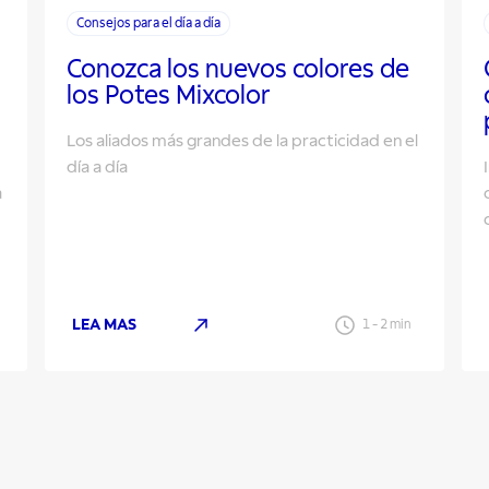
Consejos para el día a día
Conozca los nuevos colores de
los Potes Mixcolor
Los aliados más grandes de la practicidad en el
día a día
a
LEA MAS
1
-
2
min