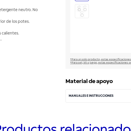
detergente neutro. No
ior de los potes.
 calientes.
..
*Para un solo producto, estas especificaciones
*Para set, kit o juego, estas especificaciones s
Material de apoyo
MANUALES E INSTRUCCIONES
Productos relacionado