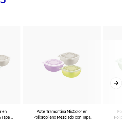
r en
Pote Tramontina MixColor en
Pote T
n Tapa
Polipropileno Mezclado con Tapa
Poliprop
Transparente 600 ml