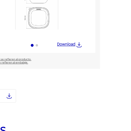
Download
 se refieren al producto.
e refieren al embalaje.
s