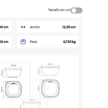
Tamaño en
:
cm
50 cm
Ancho
12,50 cm
50 cm
Peso
0,735 kg