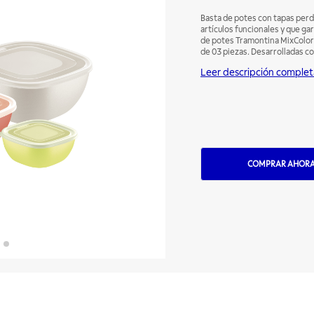
Basta de potes con tapas perd
artículos funcionales y que gar
de potes Tramontina MixColor
de 03 piezas. Desarrolladas con
de Bisfenol-A y poseen protec
Leer descripción complet
hongos y bacterias. Con los p
mejor manera y facilitar sus t
freezer, además de lavavajillas
COMPRAR AHOR