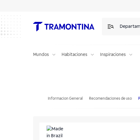
Departa
Mundos
Habitaciones
Inspiraciones
Juego de Potes Tramontina MixColor de Polipropileno de Mezclado c
Informacion General
Recomendaciones de uso
P