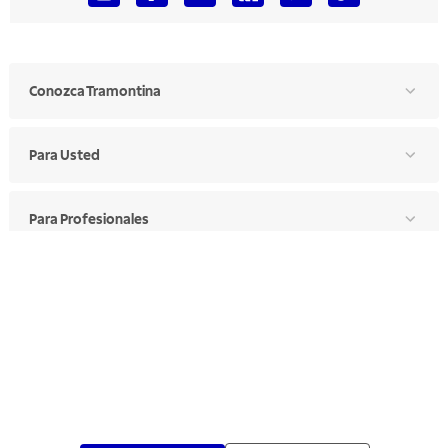
Conozca Tramontina
Para Usted
Para Profesionales
Manual de Ética
Canal de Ética
Portal de Proveedores
Donde Encontrar
Elija Su País