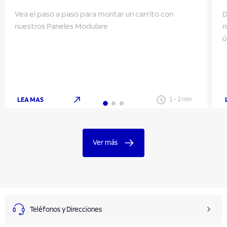
Vea el paso a paso para montar un carrito con
D
nuestros Paneles Modulare
m
ú
LEA MAS
1
-
2
min
Ver más
Teléfonos y Direcciones