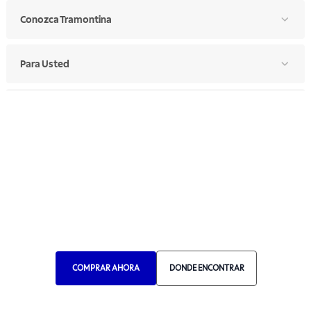
Conozca Tramontina
Para Usted
Para Profesionales
Manual de Ética
Canal de Ética
Portal de Proveedores
Donde Encontrar
Elija Su País
COMPRAR AHORA
DONDE ENCONTRAR
RA 1000