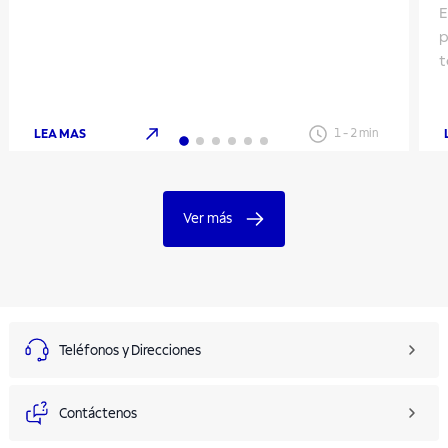
E
p
t
LEA MAS
1
-
2
min
Ver más
Teléfonos y Direcciones
Contáctenos