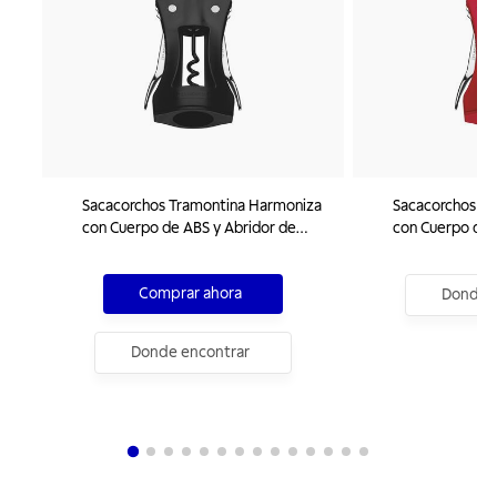
Sacacorchos Tramontina Harmoniza
Sacacorchos T
con Cuerpo de ABS y Abridor de
con Cuerpo de 
Zamak Negro
Zamak Rojo
Comprar ahora
Donde e
Donde encontrar