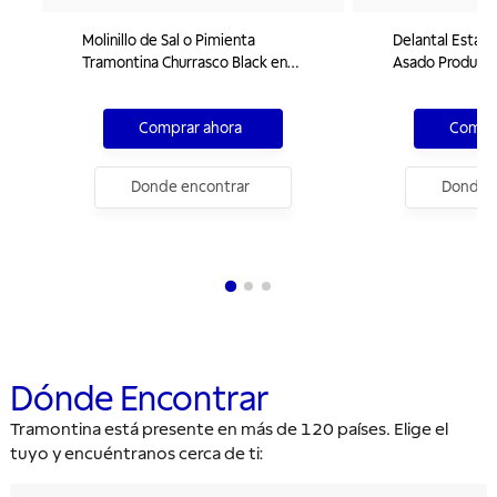
Molinillo de Sal o Pimienta
Delantal Esta
Tramontina Churrasco Black en
Asado Producid
Cerámica con Recipiente de Madera
Algodón
8"
Comprar ahora
Compra
Donde encontrar
Donde e
Dónde Encontrar
Tramontina está presente en más de 120 países. Elige el
tuyo y encuéntranos cerca de ti: