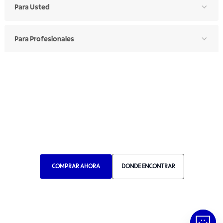
Para Usted
Para Profesionales
Manual de Ética
Canal de Ética
Portal de Proveedores
Donde Encontrar
Elija Su País
RA 1000
COMPRAR AHORA
DONDE ENCONTRAR