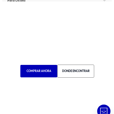
Para Usted
Para Profesionales
Manual de Ética
Canal de Ética
Portal de Proveedores
Donde Encontrar
Elija Su País
COMPRAR AHORA
DONDE ENCONTRAR
RA 1000