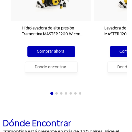
Hidrolavadora de alta presión
Lavadora de al
Tramontina MASTER 1200 W con
MASTER 1200 W
manguera de alta presión de 3 m,
alta presión de
chorro regulable, 1500 psi, 127 V
regulable, 1500
Comprar ahora
Compra
Donde encontrar
Donde e
Dónde Encontrar
Tramontina está presente en más de 120 países. Elige el