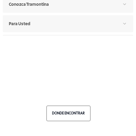
Conozca Tramontina
Para Usted
Para Profesionales
Manual de Ética
Canal de Ética
Portal de Proveedores
Donde Encontrar
Elija Su País
DONDE ENCONTRAR
RA 1000