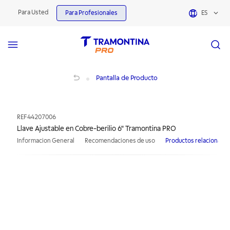
Para Usted
Para Profesionales
ES
Llave Ajustable en Cobre-berilio 6" Tramontina PRO
Pantalla de Producto
REF
44207006
Llave Ajustable en Cobre-berilio 6" Tramontina PRO
Informacion General
Recomendaciones de uso
Productos relacionado