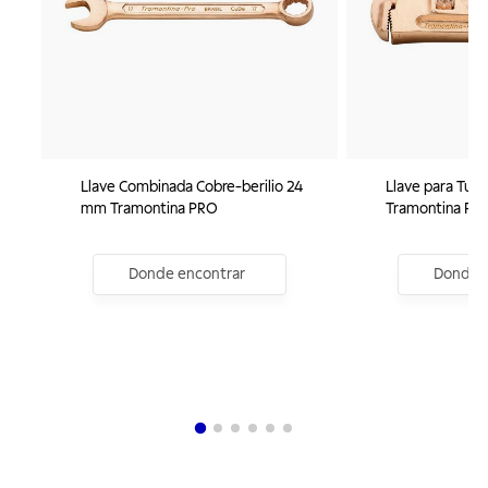
Llave Combinada Cobre-berilio 24
Llave para Tubo
mm Tramontina PRO
Tramontina PR
Donde encontrar
Donde e