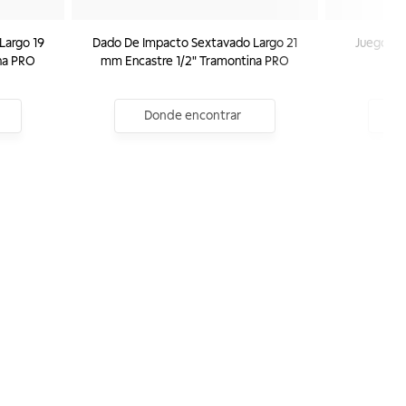
Largo 19
Dado De Impacto Sextavado Largo 21
Juego de
na PRO
mm Encastre 1/2" Tramontina PRO
Pie
Donde encontrar
D