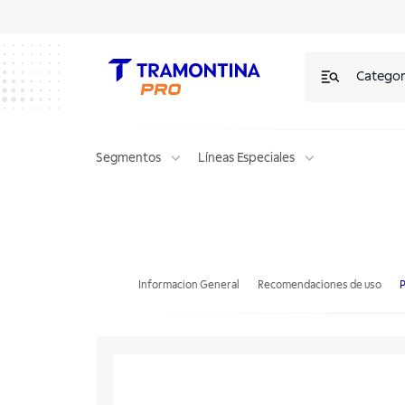
Categor
Segmentos
Líneas Especiales
Llave Matraca Neumática 1/2" Tramontina PRO
Informacion General
Recomendaciones de uso
P