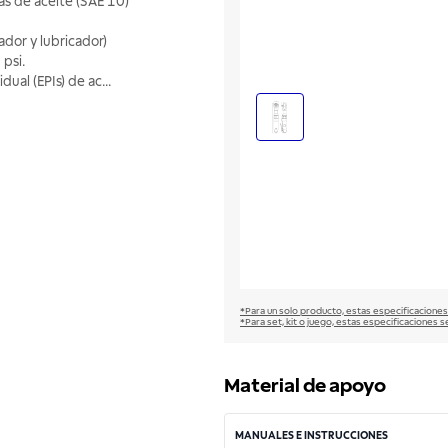
as de aceite (SAE 10)
ador y lubricador)
psi.
dual (EPIs) de ac
...
*Para un solo producto, estas especificaciones
*Para set, kit o juego, estas especificaciones s
Material de apoyo
MANUALES E INSTRUCCIONES