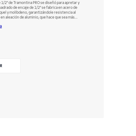
 1/2" de Tramontina PRO se diseñó para apretar y
 cuadrado de encaje de 1/2" se fabrica en acero de
quel y molibdeno, garantizándole resistencia al
 en aleación de aluminio, que hace que sea más
ñadura revestida de goma que facilita su uso.
a
rramientas automovilísticas de Tramontina PRO.
R