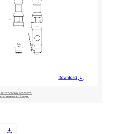
Download
 se refieren al producto.
e refieren al embalaje.