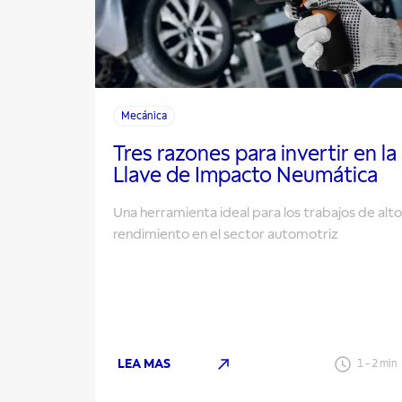
Mecánica
Tres razones para invertir en la
Llave de Impacto Neumática
Una herramienta ideal para los trabajos de alto
rendimiento en el sector automotriz
LEA MAS
1
-
2
min