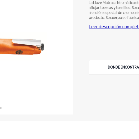
La Llave Matraca Neumática de
aflojar tuercas y tornillos. Su
aleación especial de cromo, ní
producto. Su cuerpo se fabrica
liviana y compacta. Tiene empu
Leer descripción complet
Acelera tu trabajo con las he
DONDE ENCONTRA