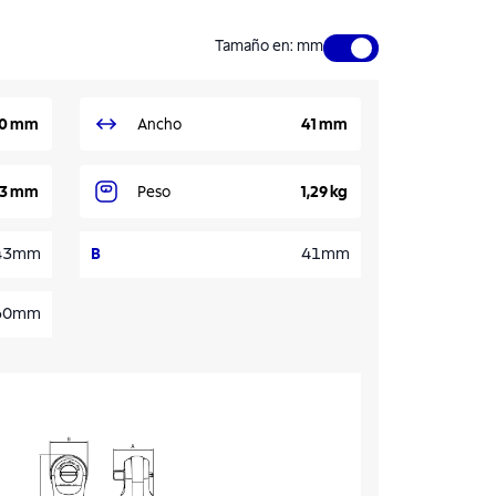
Tamaño en
:
mm
0 mm
Ancho
41 mm
3 mm
Peso
1,29 kg
43mm
B
41mm
60mm