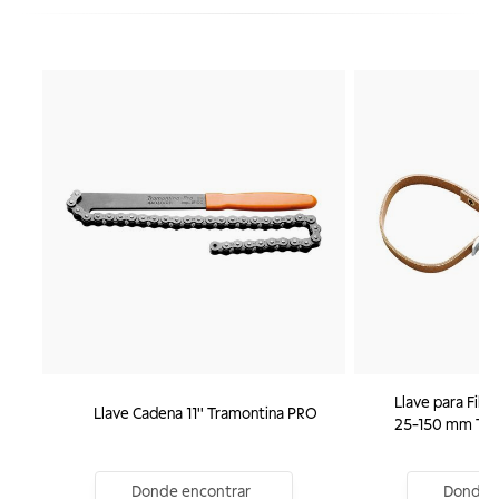
Llave para Filt
Llave Cadena 11'' Tramontina PRO
25-150 mm Tra
Donde encontrar
Donde e