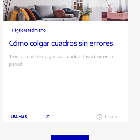
Hágalo usted mismo
Cómo colgar cuadros sin errores
Tres formas de colgar sus cuadros favoritos en la
pared
LEA MAS
1
-
2
min