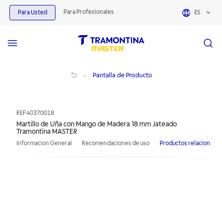
Para Profesionales
Para Usted
ES
Martillo de Uña con Mango de Madera 18 mm Jateado Tramontina MASTER
Pantalla de Producto
REF
40370018
Martillo de Uña con Mango de Madera 18 mm Jateado
Tramontina MASTER
Informacion General
Recomendaciones de uso
Productos relacionado