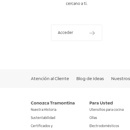
cercano a ti.
Acceder
Atención al Cliente
Blog de Ideas
Nuestros 
Conozca Tramontina
Para Usted
Nuestra Historia
Utensilios para cocina
Sustentabilidad
Ollas
Certificados y
Electrodomésticos