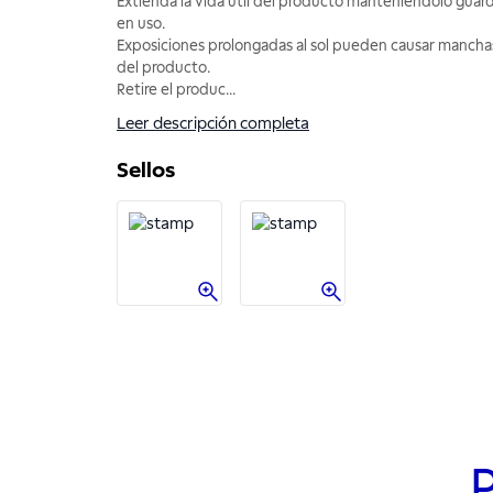
Extienda la vida útil del producto manteniéndolo gua
en uso.
Exposiciones prolongadas al sol pueden causar manchas
del producto.
Retire el produc
...
Leer descripción completa
Sellos