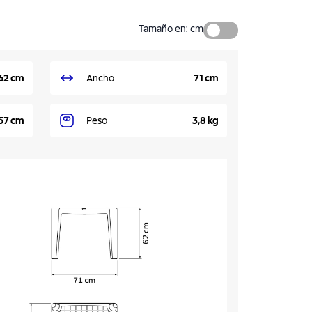
Tamaño en
:
cm
62 cm
Ancho
71 cm
57 cm
Peso
3,8 kg