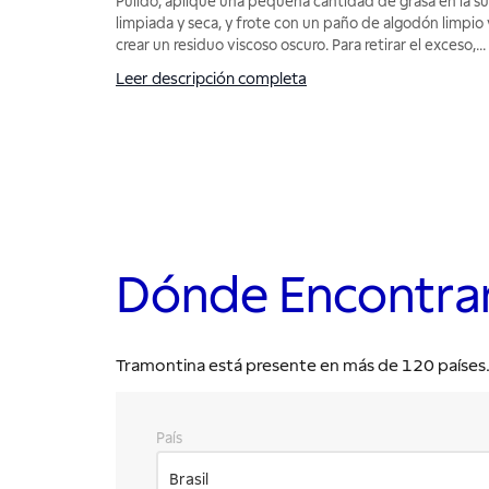
Pulido, aplique una pequeña cantidad de grasa en la s
limpiada y seca, y frote con un paño de algodón limpio 
crear un residuo viscoso oscuro. Para retirar el exceso,
...
Leer descripción completa
Dónde Encontra
Tramontina está presente en más de 120 países. E
País
Brasil