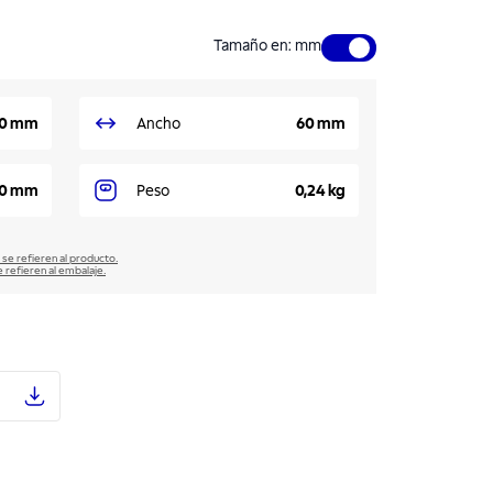
Tamaño en
:
mm
90 mm
Ancho
60 mm
0 mm
Peso
0,24 kg
 se refieren al producto.
e refieren al embalaje.