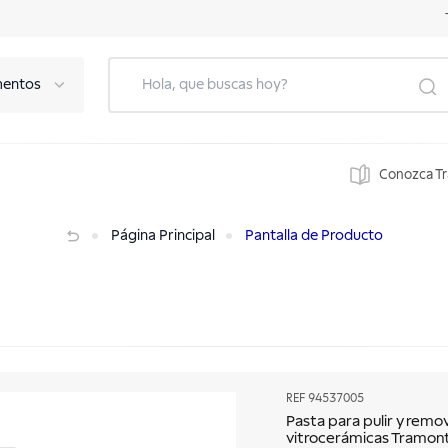
mentos
Conozca T
erámicas Tramontina 200 g.
Página Principal
Pantalla de Producto
REF
94537005
Pasta para pulir y remo
vitrocerámicas Tramont