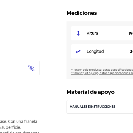
Mediciones
Altura
1
Longitud
3
*Para un solo producto, estas especificaciones
*Para set, kit o juego, estas especificaciones s
Material de apoyo
MANUALES E INSTRUCCIONES
ase. Con una franela
 superficie.