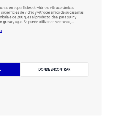
nchas en superficies de vidrio o vitrocerámicas
s superficies de vidrio y vitrocerámico de su casa más
mbalaje de 200 g, es el producto ideal para pulir y
grasa y agua. Se puede utilizar en ventanas,
 de cooktop, tapas de vidrio y otros objetos.
a
A
DONDE ENCONTRAR