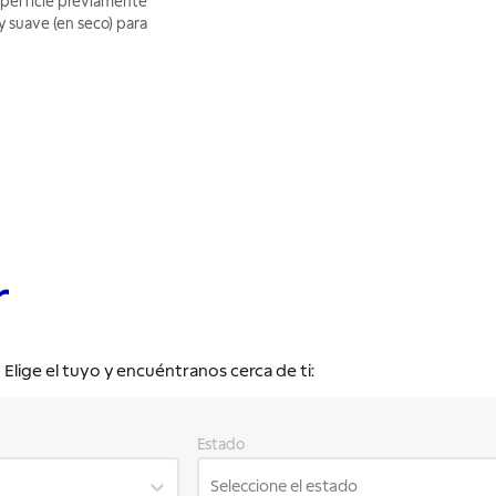
uperficie previamente
y suave (en seco) para
r
lige el tuyo y encuéntranos cerca de ti:
Estado
Seleccione el estado