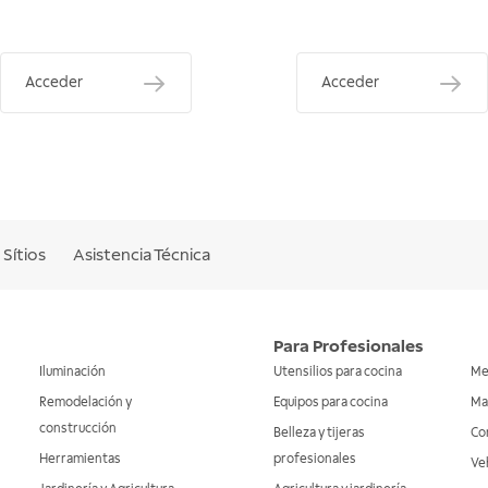
Acceder
Acceder
Sítios
Asistencia Técnica
Para Profesionales
Iluminación
Utensilios para cocina
Me
Remodelación y
Equipos para cocina
Ma
construcción
Belleza y tijeras
Co
Herramientas
profesionales
Veh