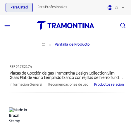
Para Profesionales
Para Usted
ES
Placas de Cocción de gas Tramontina Design Collection Slim Glass Flat de vidri
Pantalla de Producto
REF
94732174
Placas de Cocción de gas Tramontina Design Collection Slim
Glass Flat de vidrio templado blanco con rejillas de hierro fundido
y encendido automático
Informacion General
Recomendaciones de uso
Productos relacionado