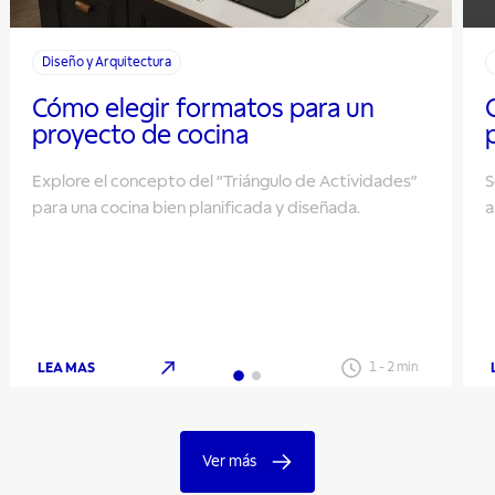
Diseño y Arquitectura
Cómo elegir formatos para un
proyecto de cocina
Explore el concepto del “Triángulo de Actividades”
S
para una cocina bien planificada y diseñada.
a
LEA MAS
1
-
2
min
Ver más