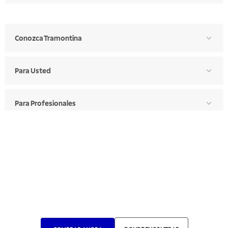
Conozca Tramontina
Para Usted
Para Profesionales
Manual de Ética
Canal de Ética
Portal de Proveedores
Donde Encontrar
Elija Su País