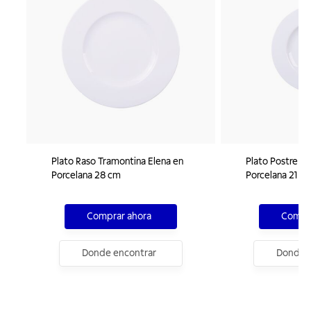
Plato Raso Tramontina Elena en
Plato Postre T
Porcelana 28 cm
Porcelana 21 c
Comprar ahora
Compra
Donde encontrar
Donde e