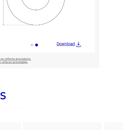
Download
 se refieren al producto.
e refieren al embalaje.
s