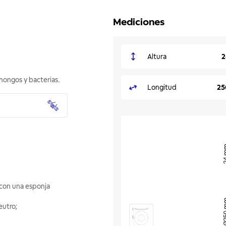
Mediciones
Altura
2
 hongos y bacterias.
Longitud
25
a con una esponja
eutro;