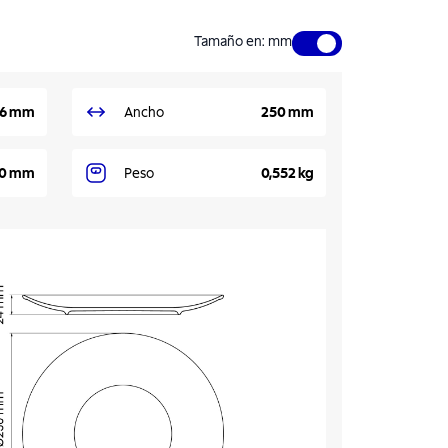
Tamaño en
:
mm
6 mm
Ancho
250 mm
0 mm
Peso
0,552 kg