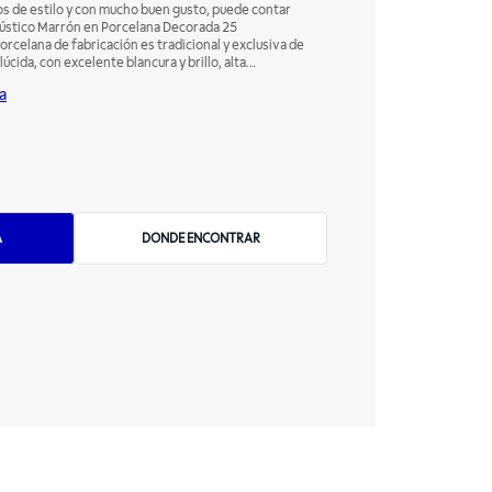
os de estilo y con mucho buen gusto, puede contar
Rústico Marrón en Porcelana Decorada 25
rcelana de fabricación es tradicional y exclusiva de
lúcida, con excelente blancura y brillo, alta
ad casi cero. Esto evita la proliferación de hongos y
a
tará a todos los invitados y que asegurará el éxito de
A
DONDE ENCONTRAR