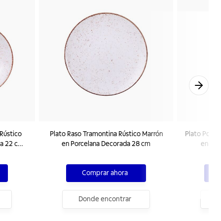
Rústico
Plato Raso Tramontina Rústico Marrón
Plato Postr
da 22 cm
en Porcelana Decorada 28 cm
en Por
Comprar ahora
Donde encontrar
D