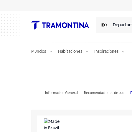
Departa
Mundos
Habitaciones
Inspiraciones
Plato Raso Tramontina Rústico Marrón en Porcelana Decorada 25 cm
Informacion General
Recomendaciones de uso
P