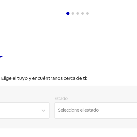
r
lige el tuyo y encuéntranos cerca de ti:
Estado
Seleccione el estado