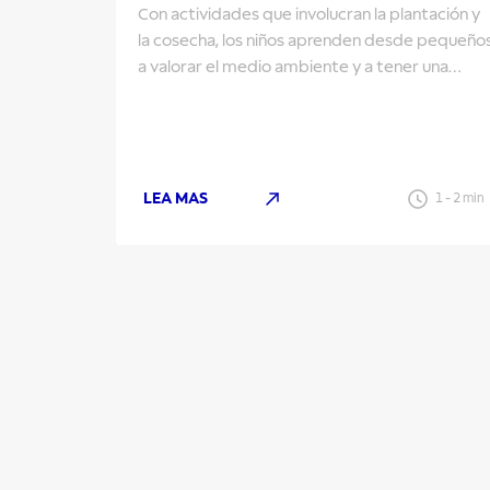
Con actividades que involucran la plantación y
la cosecha, los niños aprenden desde pequeño
a valorar el medio ambiente y a tener una
alimentación sana.
LEA MAS
1
-
2
min