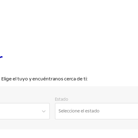
r
lige el tuyo y encuéntranos cerca de ti:
Estado
Seleccione el estado