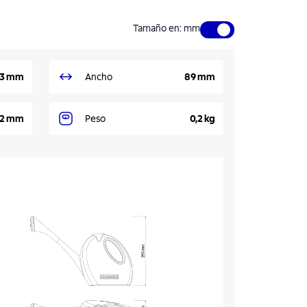
Tamaño en
:
mm
3 mm
Ancho
89 mm
2 mm
Peso
0,2 kg