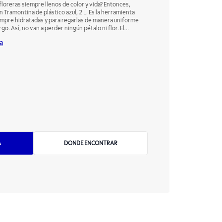
floreras siempre llenos de color y vida? Entonces,
n Tramontina de plástico azul, 2 L. Es la herramienta
iempre hidratadas y para regarlas de manera uniforme
go. Así, no van a perder ningún pétalo ni flor. El
n de los colores azul y amarillo son otra atracción
a
n el ambiente donde lo vayas a guardar más alegre y
ecen esta linda regadera.
A
DONDE ENCONTRAR