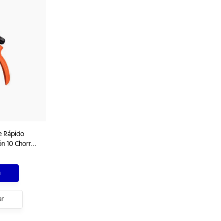
e Rápido
ón 10 Chorros
a
ar