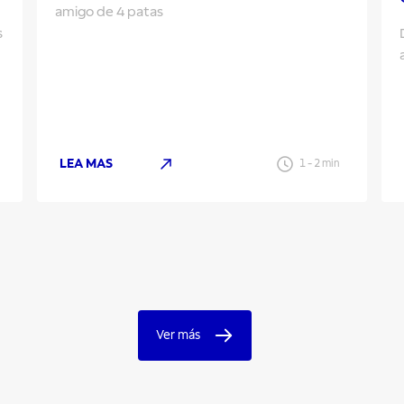
amigo de 4 patas
s
LEA MAS
1
-
2
min
Ver más