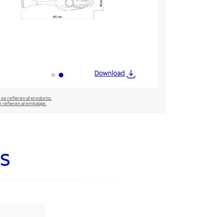
Download
 se refieren al producto.
e refieren al embalaje.
s