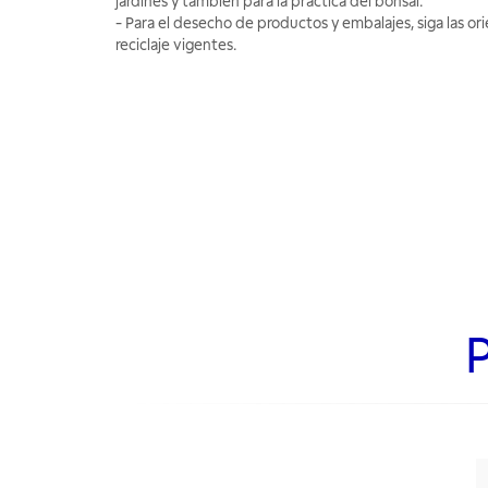
jardines y también para la práctica del bonsai.
- Para el desecho de productos y embalajes, siga las or
reciclaje vigentes.