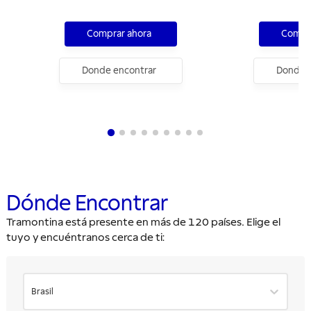
tapa y asas 24 cm 4,7 L
con tapa y asas
Comprar ahora
Compra
Donde encontrar
Donde e
Dónde Encontrar
Tramontina está presente en más de 120 países. Elige el
tuyo y encuéntranos cerca de ti:
Brasil