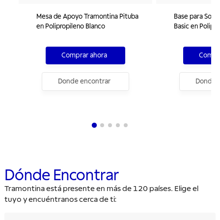
Mesa de Apoyo Tramontina Pituba
Base para Somb
en Polipropileno Blanco
Basic en Polipr
Comprar ahora
Compra
Donde encontrar
Donde e
Dónde Encontrar
Tramontina está presente en más de 120 países. Elige el
tuyo y encuéntranos cerca de ti: