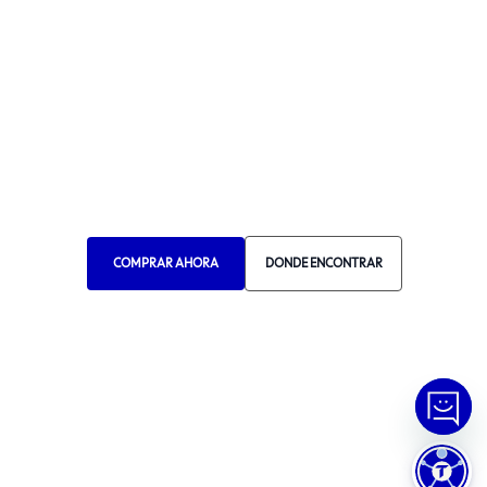
Para Profesionales
Manual de Ética
Canal de Ética
Portal de Proveedores
Donde Encontrar
Elija Su País
COMPRAR AHORA
DONDE ENCONTRAR
RA 1000
© Copyright
2026
Tramontina.
Todos los derechos reservados
.