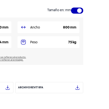
Tamaño en
:
mm
0 mm
Ancho
800 mm
4 mm
Peso
75 kg
 se refieren al producto.
e refieren al embalaje.
ARCHIVO REVIT RFA