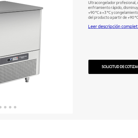
Ultracongelador profesional, 
enfriamiento rápido, disminuy
+90 °C a +3 °C y congelamient
del producto a partir de +90 °C
posibilidades de trabajar. Nor
Leer descripción complet
espesor. Intensivo (HARD): Pa
alimentos envasados. Descong
sonda de control en el corazón
el producto. Producto Certificado De acuerdo con OCP-0029, UL, Seguridad,
Obligatorio INMETRO.
SOLICITUD DE COTIZA