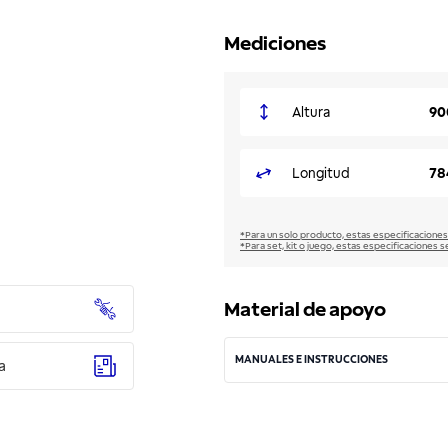
Mediciones
Altura
90
Longitud
78
*Para un solo producto, estas especificaciones
*Para set, kit o juego, estas especificaciones s
Material de apoyo
MANUALES E INSTRUCCIONES
a