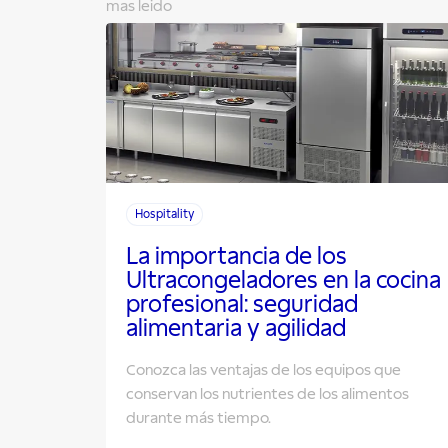
mas leido
Hospitality
La importancia de los
Ultracongeladores en la cocina
profesional: seguridad
alimentaria y agilidad
Conozca las ventajas de los equipos que
conservan los nutrientes de los alimentos
durante más tiempo.