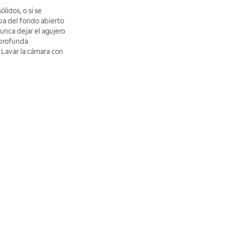
ólidos, o si se
pa del fondo abierto
unca dejar el agujero
 profunda
. Lavar la cámara con