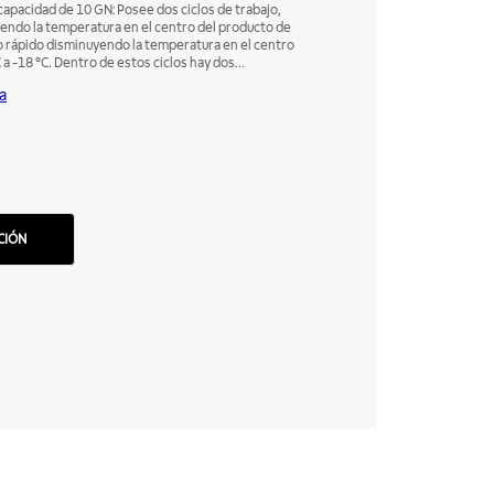
capacidad de 10 GN: Posee dos ciclos de trabajo,
endo la temperatura en el centro del producto de
o rápido disminuyendo la temperatura en el centro
 a -18 °C. Dentro de estos ciclos hay dos
mal (SOFT): Para productos livianos y de poco
a
ra productos densos y con alto contenido de grasa o
elación manual con ventilación. Dotado de una
 del alimento, y ventilación interna indirecta sobre
CIÓN