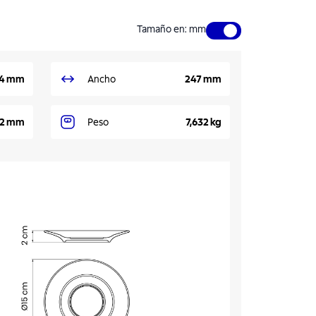
Tamaño en
:
mm
4 mm
Ancho
247 mm
2 mm
Peso
7,632 kg