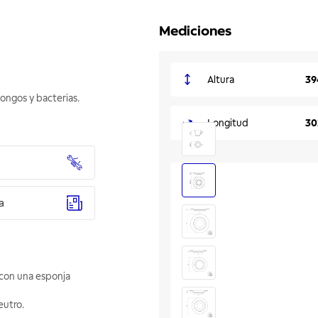
Mediciones
Altura
39
hongos y bacterias.
Longitud
30
a
a con una esponja
eutro.