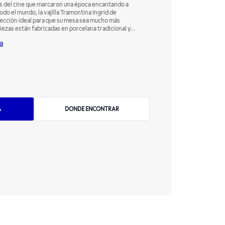
las del cine que marcaron una época encantando a
do el mundo, la vajilla Tramontina Ingrid de
elección ideal para que su mesa sea mucho más
 piezas están fabricadas en porcelana tradicional y
s translúcida, garantiza una excelente blancura,
a
ca y porosidad cercana a cero. Esto evita la
terias. ¡Un juego para quienes aman poner la mesa y
ombina los estilos más variados!
A
DONDE ENCONTRAR