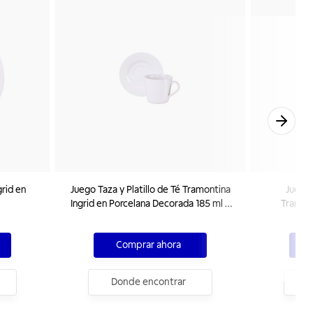
rid en
Juego Taza y Platillo de Té Tramontina
Juego 
Ingrid en Porcelana Decorada 185 ml 2
Tramont
Piezas
Deco
Comprar ahora
Donde encontrar
D