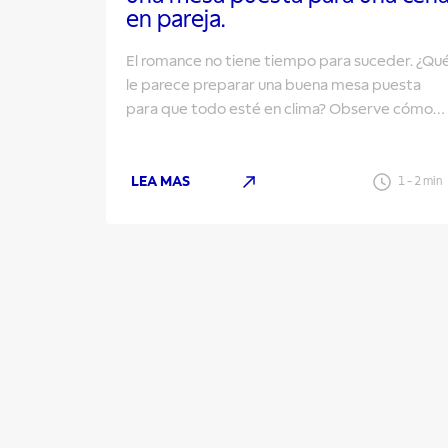
en pareja.
El romance no tiene tiempo para suceder. ¿Qu
le parece preparar una buena mesa puesta
para que todo esté en clima? Observe cómo
prepararla.
LEA MAS
1
-
2
min