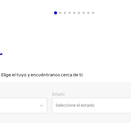
r
lige el tuyo y encuéntranos cerca de ti:
Estado
Seleccione el estado