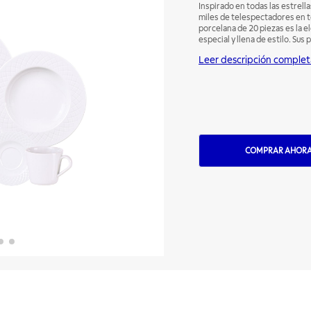
Inspirado en todas las estrel
miles de telespectadores en to
porcelana de 20 piezas es la 
especial y llena de estilo. Sus
exclusiva de Tramontina, que e
Leer descripción complet
brillo, alta resistencia mecáni
proliferación de hongos y bac
variar la decoración, ya que c
COMPRAR AHOR