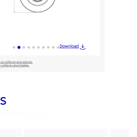
Download
 se refieren al producto.
e refieren al embalaje.
s