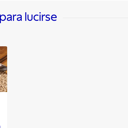
ara lucirse
a