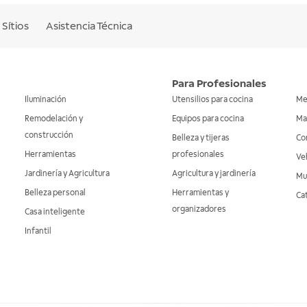
Sítios
Asistencia Técnica
Para Profesionales
Iluminación
Utensilios para cocina
Me
Remodelación y
Equipos para cocina
Ma
construcción
Belleza y tijeras
Co
Herramientas
profesionales
Veh
Jardinería y Agricultura
Agricultura y jardinería
Mu
Belleza personal
Herramientas y
Ca
organizadores
Casa inteligente
Infantil