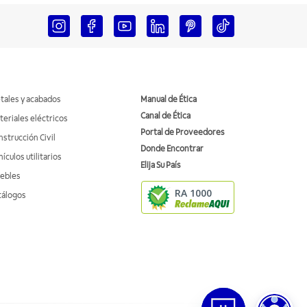
tales y acabados
Manual de Ética
Canal de Ética
teriales eléctricos
Portal de Proveedores
nstrucción Civil
Donde Encontrar
ículos utilitarios
Elija Su País
ebles
RA 1000
tálogos