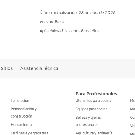
Última actualización
:
28 de abril de 2026
Versión
:
Brasil
Aplicabilidad
:
Usuarios Brasileños
Sítios
Asistencia Técnica
Para Profesionales
Iluminación
Utensilios para cocina
Me
Remodelación y
Equipos para cocina
Ma
construcción
Belleza y tijeras
Co
Herramientas
profesionales
Veh
Jardinería y Agricultura
Agricultura y jardinería
Mu