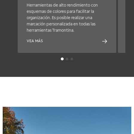
Herramientas de alto rendimiento con
Mon
esquemas de colores para facilitar la
sol
organización. Es posible realizar una
div
marcación personalizada en todas las
pan
herramientas Tramontina.
her
VEA MÁS
VEA