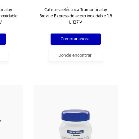
tina by
Cafetera eléctrica Tramontina by
inoxidable
Breville Express de acero inoxidable 1,8
 V
L 127 V
Comprar ahora
Donde encontrar