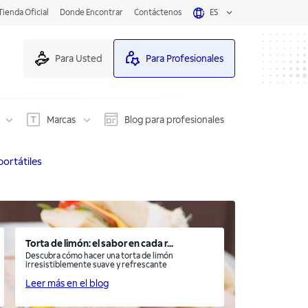
Tienda Oficial
Donde Encontrar
Contáctenos
ES
Para Usted
Para Profesionales
Marcas
Blog para profesionales
portátiles
Torta de limón: el sabor en cada r...
Descubra cómo hacer una torta de limón
irresistiblemente suave y refrescante
Leer más en el blog