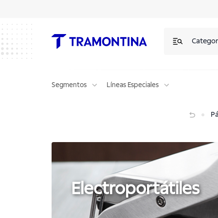
Electroportátiles | Tramontina
Categor
Segmentos
Líneas Especiales
Electroportátiles
Pá
Electroportátiles