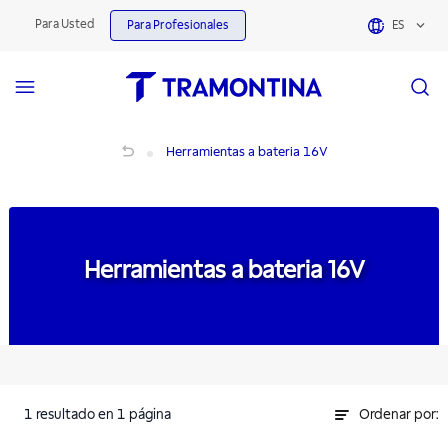
Herramientas a bateria 16V | Tramontina
Para Usted
Para Profesionales
ES
Herramientas a bateria 16V
Herramientas a bateria 16V
Herramientas a bateria 16V
1
resultado
en 1 página
Ordenar por: