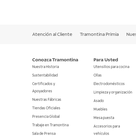
Atención al Cliente
Tramontina Primia
Nues
Conozca Tramontina
Para Usted
Nuestra Historia
Utensilios para cocina
Sustentabilidad
Ollas
Certificados y
Electrodomésticos
Apoyadores
Limpieza y organización
Nuestras Fábricas
Asado
Tiendas Oficiales
Muebles
Presencia Global
Mesa puesta
Trabaje en Tramontina
Accesorios para
Sala de Prensa
vehículos