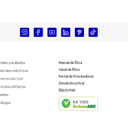
tales y acabados
Manual de Ética
Canal de Ética
teriales eléctricos
Portal de Proveedores
nstrucción Civil
Donde Encontrar
ículos utilitarios
Elija Su País
ebles
RA 1000
tálogos