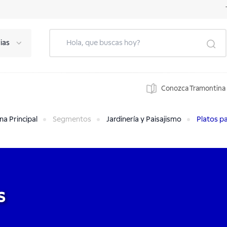
ias
Conozca Tramontina
na Principal
Segmentos
Jardinería y Paisajismo
Platos p
s