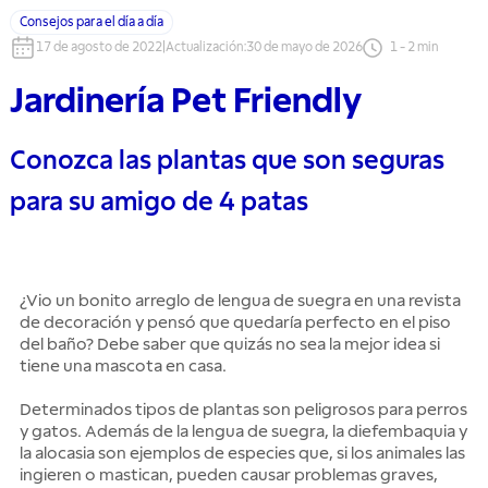
Consejos para el día a día
17 de agosto de 2022
|
Actualización
:
30 de mayo de 2026
1
-
2
min
Jardinería Pet Friendly
Conozca las plantas que son seguras
para su amigo de 4 patas
¿Vio un bonito arreglo de lengua de suegra en una revista
de decoración y pensó que quedaría perfecto en el piso
del baño? Debe saber que quizás no sea la mejor idea si
tiene una mascota en casa.
Determinados tipos de plantas son peligrosos para perros
y gatos. Además de la lengua de suegra, la diefembaquia y
la alocasia son ejemplos de especies que, si los animales las
ingieren o mastican, pueden causar problemas graves,