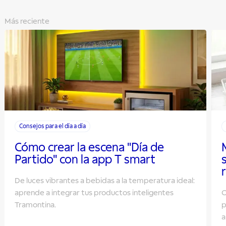
Más reciente
Consejos para el día a día
Cómo crear la escena "Día de
Partido" con la app T smart
De luces vibrantes a bebidas a la temperatura ideal:
aprende a integrar tus productos inteligentes
O
Tramontina.
p
a