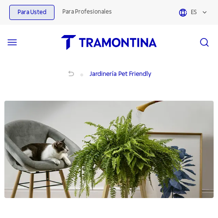
Para Profesionales
Para Usted
ES
Jardinería Pet Friendly
Jardinería Pet Friendly