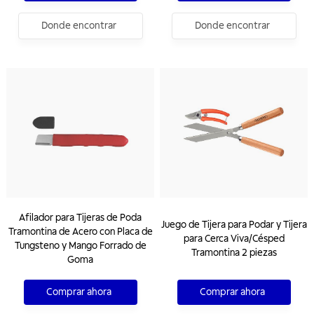
Donde encontrar
Donde encontrar
Afilador para Tijeras de Poda
Juego de Tijera para Podar y Tijera
Tramontina de Acero con Placa de
para Cerca Viva/Césped
Tungsteno y Mango Forrado de
Tramontina 2 piezas
Goma
Comprar ahora
Comprar ahora