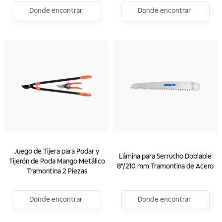
Donde encontrar
Donde encontrar
Juego de Tijera para Podar y
Lámina para Serrucho Doblable
Tijerón de Poda Mango Metálico
8"/210 mm Tramontina de Acero
Tramontina 2 Piezas
Donde encontrar
Donde encontrar