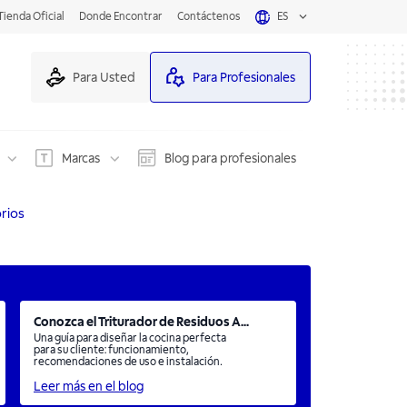
Tienda Oficial
Donde Encontrar
Contáctenos
ES
Para Usted
Para Profesionales
Marcas
Blog para profesionales
rios
Conozca el Triturador de Residuos A...
Una guía para diseñar la cocina perfecta
para su cliente: funcionamiento,
recomendaciones de uso e instalación.
Leer más en el blog