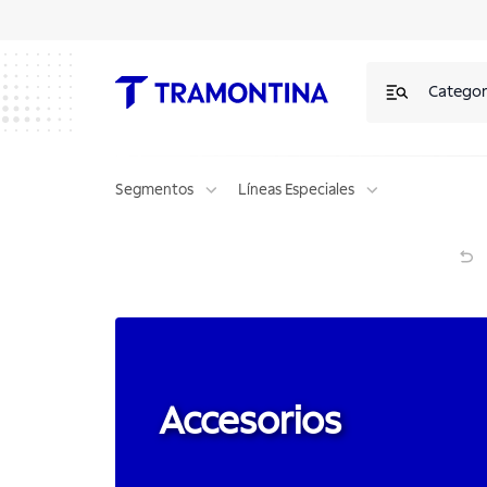
Accesorios | Tramontina
Categor
Segmentos
Líneas Especiales
Accesorios
Accesorios