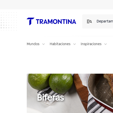
Biferas | Tramontina
Departa
Mundos
Habitaciones
Inspiraciones
Biferas
Biferas