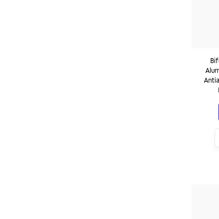
Bif
Alum
Anti