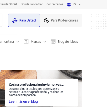
Tienda Oficial
Donde Encontrar
Contáctenos
ES
Para Usted
Para Profesionales
ramontina
Marcas
Blog de Ideas
Cocina profesional en invierno: vea...
Descubra los artículos que optimizan su
rutina en la cocina profesional y realzan los
platos de temporada.
Leer más en el blog