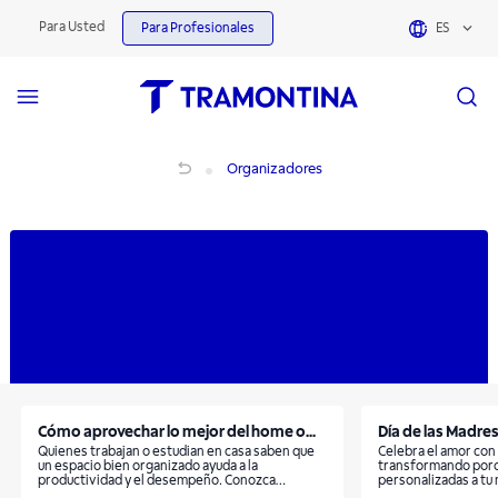
Organizadores | Tramontina
Para Usted
Para Profesionales
ES
Organizadores
Organizadores
Cómo aprovechar lo mejor del home o...
Día de las Madres
Quienes trabajan o estudian en casa saben que
Celebra el amor con
un espacio bien organizado ayuda a la
transformando porc
productividad y el desempeño. Conozca
personalizadas a tu
nuestras recomendaciones para armar el suyo.